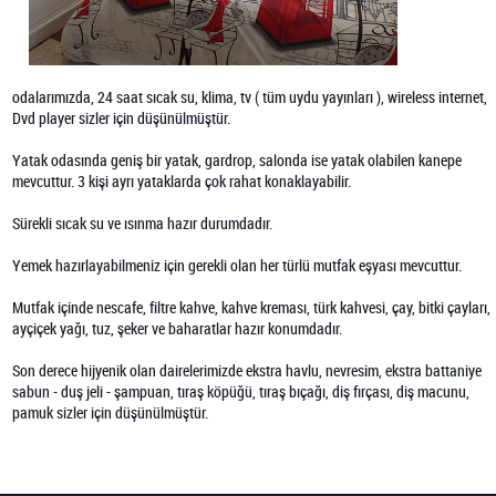
odalarımızda, 24 saat sıcak su, klima, tv ( tüm uydu yayınları ), wireless internet,
Dvd player sizler için düşünülmüştür.
Yatak odasında geniş bir yatak, gardrop, salonda ise yatak olabilen kanepe
mevcuttur. 3 kişi ayrı yataklarda çok rahat konaklayabilir.
Sürekli sıcak su ve ısınma hazır durumdadır.
Yemek hazırlayabilmeniz için gerekli olan her türlü mutfak eşyası mevcuttur.
Mutfak içinde nescafe, filtre kahve, kahve kreması, türk kahvesi, çay, bitki çayları,
ayçiçek yağı, tuz, şeker ve baharatlar hazır konumdadır.
Son derece hijyenik olan dairelerimizde ekstra havlu, nevresim, ekstra battaniye
sabun - duş jeli - şampuan, tıraş köpüğü, tıraş bıçağı, diş fırçası, diş macunu,
pamuk sizler için düşünülmüştür.