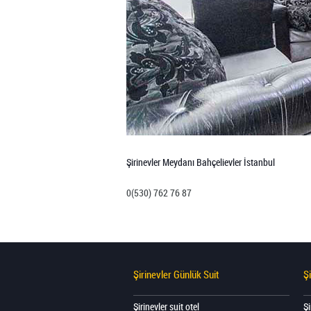
Şirinevler Meydanı Bahçelievler İstanbul
0(530) 762 76 87
Şirinevler Günlük Suit
Ş
Şirinevler suit otel
Şi